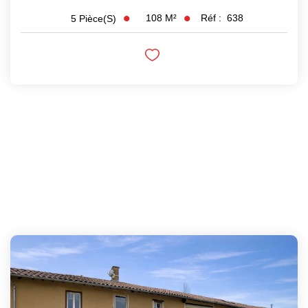
108
M²
Réf :
638
5
Pièce(s)