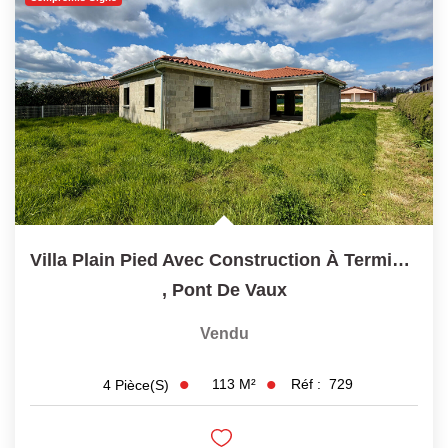
Villa Plain Pied Avec Construction À Terminer, 113 M²...
,
Pont De Vaux
Vendu
113
M²
Réf :
729
4
Pièce(s)