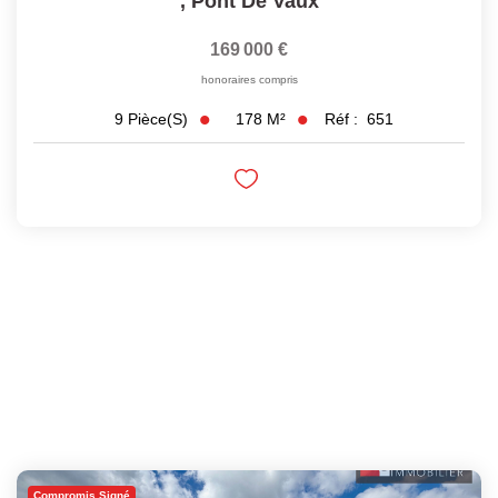
,
Pont De Vaux
169 000 €
honoraires compris
178
M²
Réf :
651
9
Pièce(s)
Compromis Signé