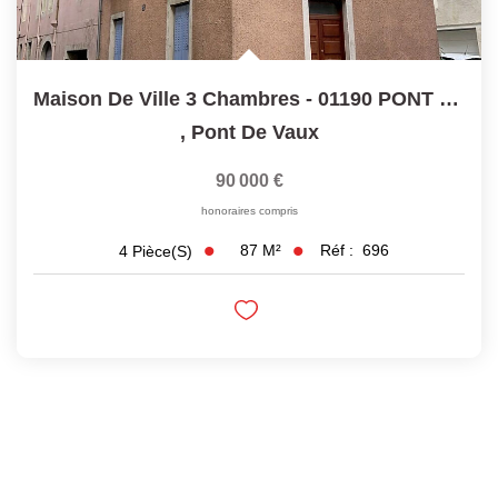
Maison De Ville 3 Chambres - 01190 PONT DE VAUX
,
Pont De Vaux
90 000 €
honoraires compris
87
M²
Réf :
696
4
Pièce(s)