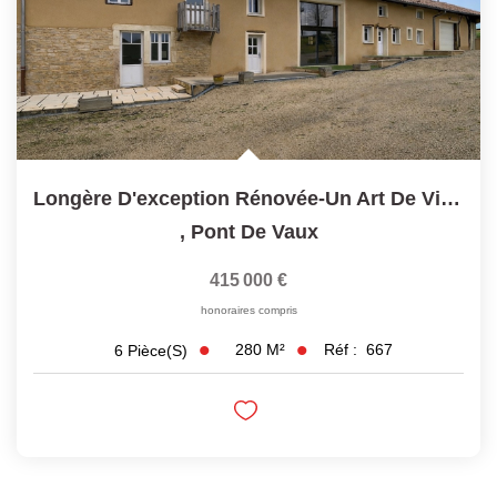
Longère D'exception Rénovée-Un Art De Vivre À La Campagne,à...
,
Pont De Vaux
415 000 €
honoraires compris
280
M²
Réf :
667
6
Pièce(s)