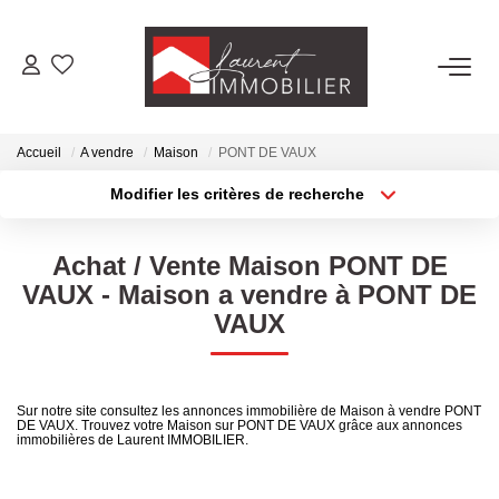
ACHETER
Accueil
A vendre
Maison
PONT DE VAUX
LOUER
Modifier les critères de recherche
Type de transaction
Localisation
Acheter
Localisation
ESTIMER
Achat / Vente Maison PONT DE
Type de bien
Sélectionnez...
Surface min
VAUX - Maison a vendre à PONT DE
FAIRE GÉRER
VAUX
Plus de critères
Budget max
NOS AGENCES
Créer une alerte
Sur notre site consultez les annonces immobilière de Maison à vendre PONT
DE VAUX. Trouvez votre Maison sur PONT DE VAUX grâce aux annonces
Laurent Immobilier Tournus
immobilières de Laurent IMMOBILIER.
Laurent Immobilier Pont De Vaux