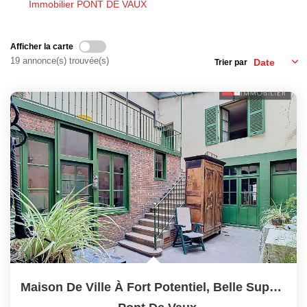
Immobilier PONT DE VAUX
Laurent Immobilier Chalon-Sur-Saone
Notre Équipe
Afficher la carte
Nous Rejoindre
19 annonce(s) trouvée(s)
Trier par
Nos Actualités
CONTACT
Maison De Ville À Fort Potentiel, Belle Superficie, Centre...