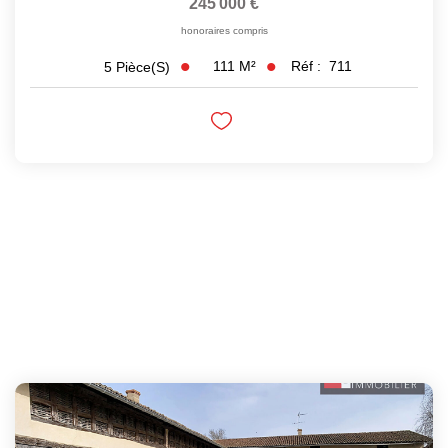
245 000 €
honoraires compris
111
M²
Réf :
711
5
Pièce(s)