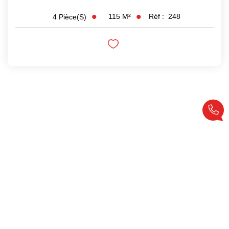
115
M²
Réf :
248
4
Pièce(s)