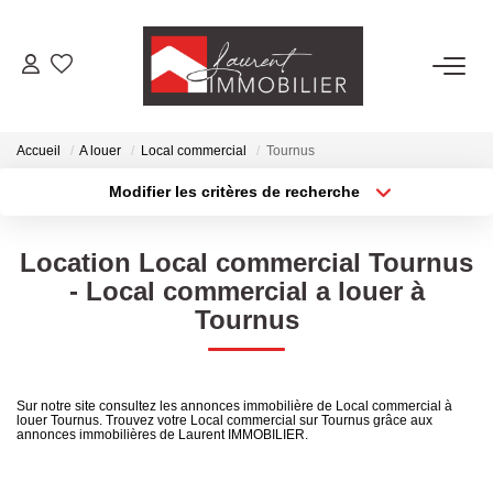
ACHETER
Accueil
A louer
Local commercial
Tournus
LOUER
Modifier les critères de recherche
Type de transaction
Localisation
Acheter
Localisation
ESTIMER
Location Local commercial Tournus
Type de bien
Sélectionnez...
Surface min
- Local commercial a louer à
FAIRE GÉRER
Tournus
Plus de critères
Budget max
NOS AGENCES
Créer une alerte
Sur notre site consultez les annonces immobilière de Local commercial à
louer Tournus. Trouvez votre Local commercial sur Tournus grâce aux
Laurent Immobilier Tournus
annonces immobilières de Laurent IMMOBILIER.
Laurent Immobilier Pont De Vaux