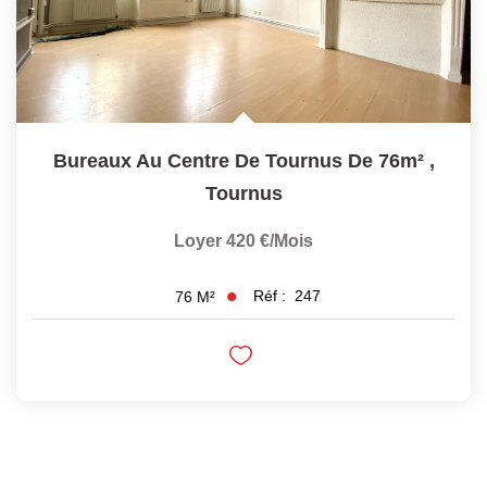
Bureaux Au Centre De Tournus De 76m²
,
Tournus
Loyer 420 €/mois
Réf :
247
76
M²