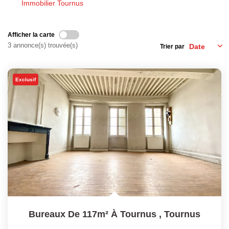
Immobilier Tournus
Laurent Immobilier Chalon-Sur-Saone
Notre Équipe
Afficher la carte
Nous Rejoindre
3 annonce(s) trouvée(s)
Trier par
Nos Actualités
Exclusif
CONTACT
Bureaux De 117m² À Tournus
,
Tournus