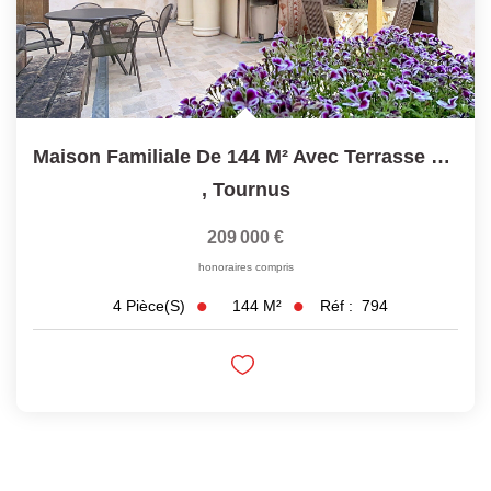
Maison Familiale De 144 M² Avec Terrasse Et Jardin, Tournus
,
Tournus
209 000 €
honoraires compris
144
M²
Réf :
794
4
Pièce(s)