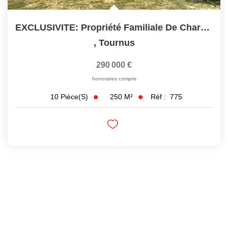
EXCLUSIVITE: Propriété Familiale De Charme À LACROST
,
Tournus
290 000 €
honoraires compris
250
M²
Réf :
775
10
Pièce(s)