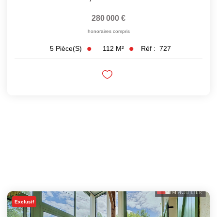
280 000 €
honoraires compris
112
M²
Réf :
727
5
Pièce(s)
Exclusif