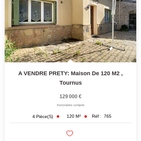
Laurent Immobilier Chalon-Sur-Saone
Notre Équipe
Nous Rejoindre
Nos Actualités
CONTACT
A VENDRE PRETY: Maison De 120 M2
,
Tournus
129 000 €
honoraires compris
120
M²
Réf :
765
4
Pièce(s)