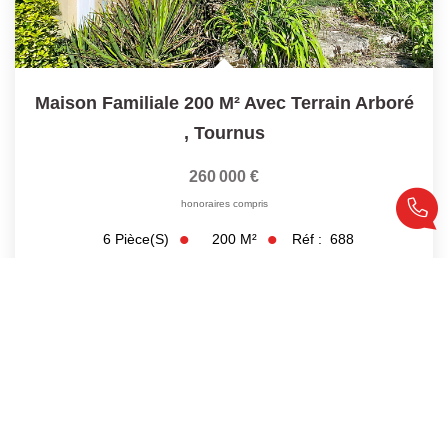
Maison Familiale 200 M² Avec Terrain Arboré
,
Tournus
260 000 €
honoraires compris
200
M²
Réf :
688
6
Pièce(s)