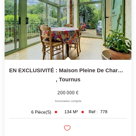
EN EXCLUSIVITÉ : Maison Pleine De Charme À TOURNUS
,
Tournus
200 000 €
honoraires compris
134
M²
Réf :
778
6
Pièce(s)