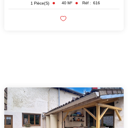
40
M²
Réf :
616
1
Pièce(s)