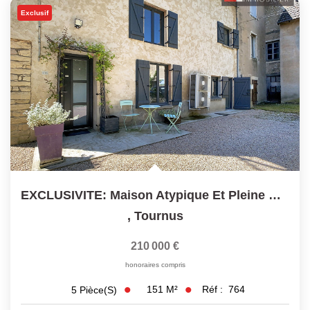
Exclusif
EXCLUSIVITE: Maison Atypique Et Pleine De Charme À TOURNUS
,
Tournus
210 000 €
honoraires compris
151
M²
Réf :
764
5
Pièce(s)