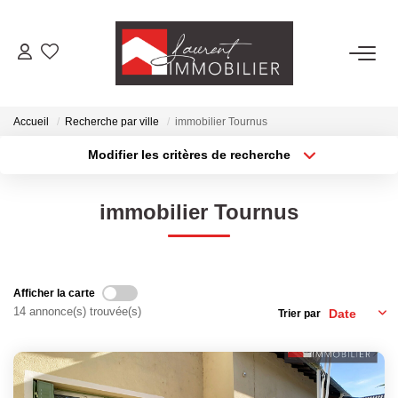
ACHETER
Accueil
Recherche par ville
immobilier Tournus
LOUER
Modifier les critères de recherche
Type de transaction
Localisation
Acheter
Localisation
ESTIMER
immobilier Tournus
Type de bien
Sélectionnez...
Surface min
FAIRE GÉRER
Plus de critères
Budget max
Afficher la carte
NOS AGENCES
14 annonce(s) trouvée(s)
Trier par
Créer une alerte
Laurent Immobilier Tournus
Laurent Immobilier Pont De Vaux